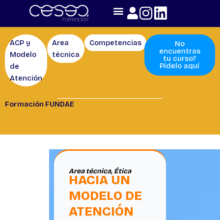
Skip
to
content
ACP y
Area
Competencias
Área
No
encuentras
Modelo
técnica
AutoCuidados
tu curso?
Pídelo aquí
de
Atención
Formación FUNDAE
.
Page
Page
Page
Page
Area técnica
,
Ética
HACIA UN
MODELO DE
ATENCIÓN