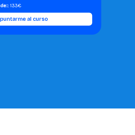
sde:
: 133€
apuntarme al curso