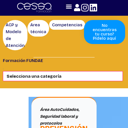
Skip
to
content
ACP y
Area
Competencias
Área
No
encuentras
Modelo
técnica
AutoCuidados
tu curso?
Pídelo aquí
de
Atención
Formación FUNDAE
.
Área AutoCuidados
,
Seguridad laboral y
protocolos