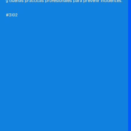
y buenas prácticas profesionales para prevenir incidentes.
#3102