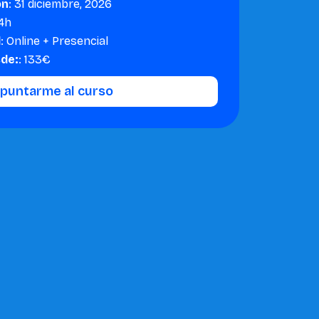
ón
: 31 diciembre, 2026
 4h
d
: Online + Presencial
sde:
: 133€
apuntarme al curso