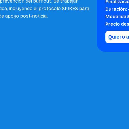
prevención del burnout. Se trabajan
Finalizaci
ica, incluyendo el protocolo SPIKES para
Duración
:
 de apoyo post-noticia.
Modalida
Precio de
Quiero 