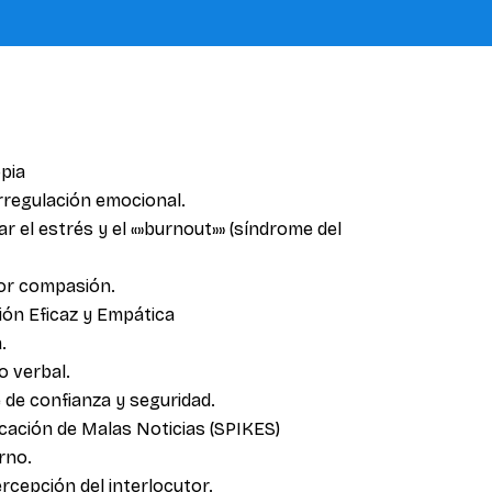
opia
rregulación emocional.
ar el estrés y el «»burnout»» (síndrome del
por compasión.
ión Eficaz y Empática
.
o verbal.
 de confianza y seguridad.
cación de Malas Noticias (SPIKES)
rno.
ercepción del interlocutor.