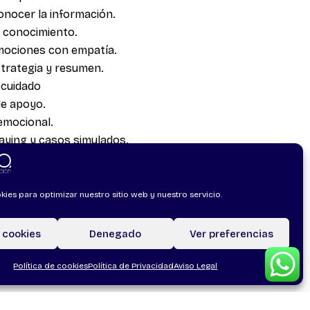
conocer la información.
l conocimiento.
mociones con empatía.
trategia y resumen.
ocuidado
de apoyo.
emocional.
playing y casos simulados.
kies para optimizar nuestro sitio web y nuestro servicio.
 cookies
Denegado
Ver preferencias
Política de cookies
Política de Privacidad
Aviso Legal