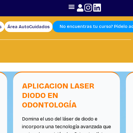
No encuentras tu curso? Pídelo a
s
Área AutoCuidados
Page
Page
APLICACION LASER
DIODO EN
ODONTOLOGÍA
Domina el uso del láser de diodo e
incorpora una tecnología avanzada que