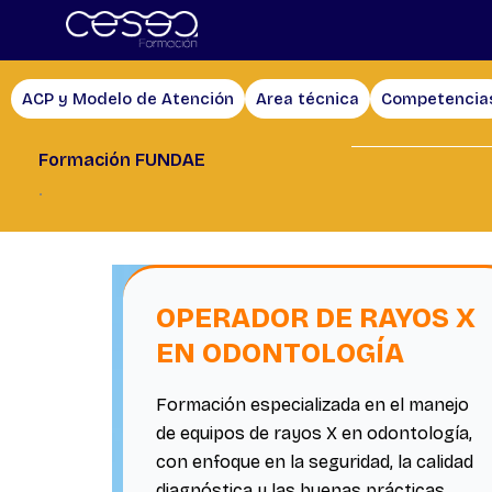
Skip
to
content
ACP y Modelo de Atención
Area técnica
Competencia
Formación FUNDAE
.
OPERADOR DE RAYOS X
EN ODONTOLOGÍA
Formación especializada en el manejo
de equipos de rayos X en odontología,
con enfoque en la seguridad, la calidad
diagnóstica y las buenas prácticas