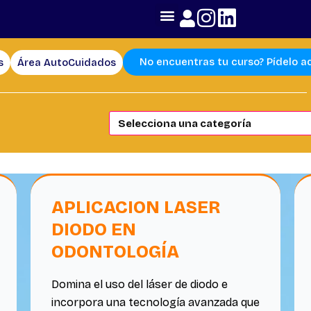
No encuentras tu curso? Pídelo a
s
Área AutoCuidados
APLICACION LASER
DIODO EN
ODONTOLOGÍA
Domina el uso del láser de diodo e
incorpora una tecnología avanzada que