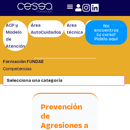
Skip
to
content
ACP y
Área
Area
Competencias
No
encuentras
Modelo
AutoCuidados
técnica
tu curso?
Pídelo aquí
de
Atención
Formación FUNDAE
Competencias
Page
Page
Prevención
de
Agresiones a