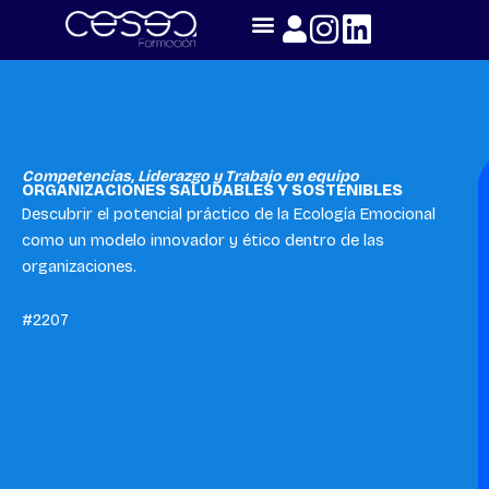
Skip
to
content
Competencias
,
Liderazgo y Trabajo en equipo
ORGANIZACIONES SALUDABLES Y SOSTENIBLES
Descubrir el potencial práctico de la Ecología Emocional
como un modelo innovador y ético dentro de las
organizaciones.
#2207