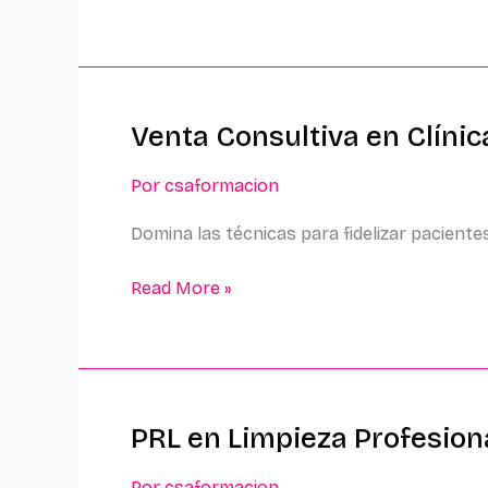
Venta Consultiva en Clínic
Venta
Consultiva
Por
csaformacion
en
Clínicas
Domina las técnicas para fidelizar pacientes
Read More »
PRL en Limpieza Profesion
PRL
en
Por
csaformacion