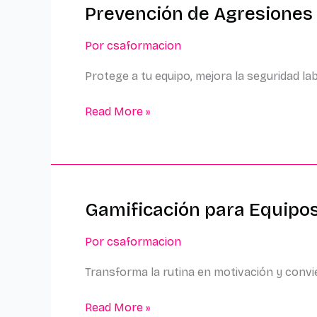
Prevención de Agresiones 
Prevención
de
Por
csaformacion
Agresiones
a
Protege a tu equipo, mejora la seguridad la
Trabajadores
en
Read More »
Centros
Sanitarios
Gamificación para Equipos
Gamificación
para
Por
csaformacion
Equipos
de
Transforma la rutina en motivación y convi
Alto
Rendimiento
Read More »