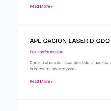
Read More »
APLICACION LASER DIOD
APLICACION
LASER
Por
csaformacion
DIODO
EN
Domina el uso del láser de diodo e incorpora
ODONTOLOGÍA
la consulta odontológica.
Read More »