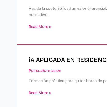
SISTEMAS
Haz de la sostenibilidad un valor diferenci
DE
normativo.
GESTIÓN
AMBIENTAL
Read More »
EN
LAS
ORGANIZACIONES
iA APLICADA EN RESIDENC
iA
APLICADA
Por
csaformacion
EN
RESIDENCIAS
Formación práctica para quitar horas de pa
Y
SERVICIOS
Read More »
SOCIALES