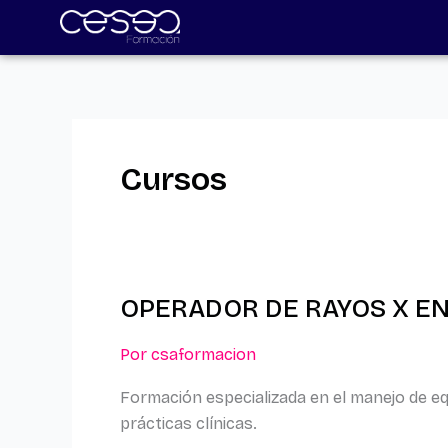
Skip
to
content
Cursos
OPERADOR DE RAYOS X E
OPERADOR
DE
Por
csaformacion
RAYOS
X
Formación especializada en el manejo de eq
EN
prácticas clínicas.
ODONTOLOGÍA