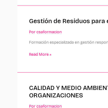
Gestión de Residuos para 
Gestión
de
Por
csaformacion
Residuos
para
Formación especializada en gestión respon
el
Cuidado
Read More »
del
Medio
Ambiente
CALIDAD Y MEDIO AMBIEN
CALIDAD
Y
ORGANIZACIONES
MEDIO
AMBIENTE:
Por
csaformacion