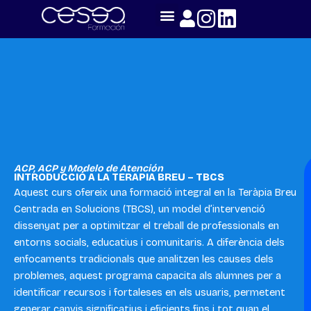
Skip
to
content
ACP
,
ACP y Modelo de Atención
INTRODUCCIÓ A LA TERAPIA BREU – TBCS
Aquest curs ofereix una formació integral en la Teràpia Breu
Centrada en Solucions (TBCS), un model d’intervenció
dissenyat per a optimitzar el treball de professionals en
entorns socials, educatius i comunitaris. A diferència dels
enfocaments tradicionals que analitzen les causes dels
problemes, aquest programa capacita als alumnes per a
identificar recursos i fortaleses en els usuaris, permetent
generar canvis significatius i eficients fins i tot quan el