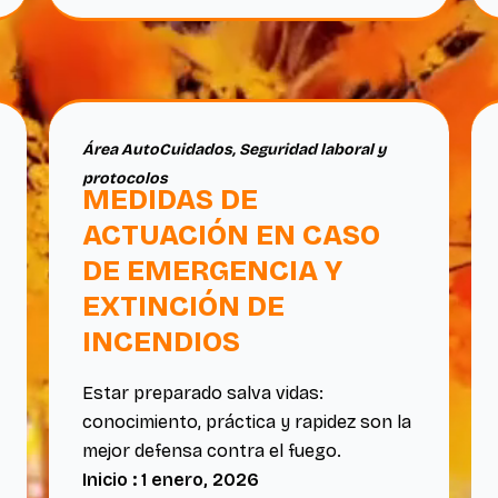
Área AutoCuidados
,
Seguridad laboral y
protocolos
MEDIDAS DE
ACTUACIÓN EN CASO
DE EMERGENCIA Y
EXTINCIÓN DE
INCENDIOS
Estar preparado salva vidas:
conocimiento, práctica y rapidez son la
mejor defensa contra el fuego.
Inicio : 1 enero, 2026