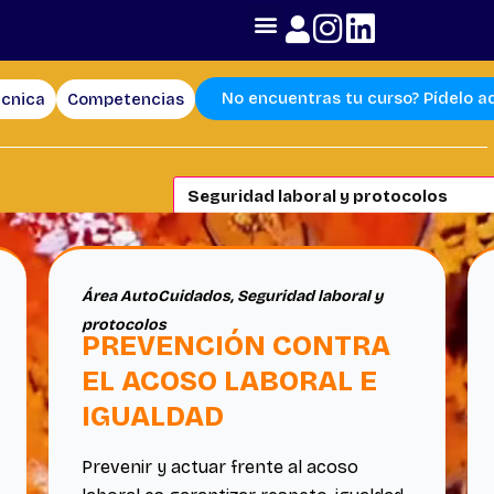
No encuentras tu curso? Pídelo a
écnica
Competencias
Área AutoCuidados
,
Seguridad laboral y
protocolos
PREVENCIÓN CONTRA
EL ACOSO LABORAL E
IGUALDAD
Prevenir y actuar frente al acoso