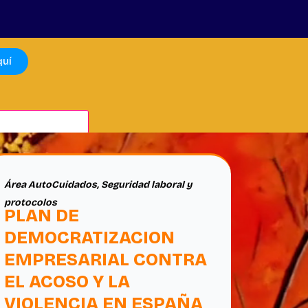
quí
Área AutoCuidados
,
Seguridad laboral y
protocolos
PLAN DE
DEMOCRATIZACION
EMPRESARIAL CONTRA
EL ACOSO Y LA
VIOLENCIA EN ESPAÑA