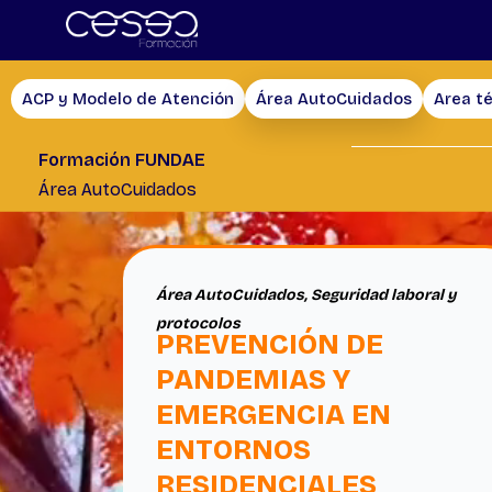
Skip
to
content
ACP y Modelo de Atención
Área AutoCuidados
Area t
Formación FUNDAE
Área AutoCuidados
Área AutoCuidados
,
Seguridad laboral y
protocolos
PREVENCIÓN DE
PANDEMIAS Y
EMERGENCIA EN
ENTORNOS
RESIDENCIALES