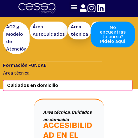
Skip
to
content
ACP y
Área
Area
Competencias
No
encuentras
Modelo
AutoCuidados
técnica
tu curso?
Pídelo aquí
de
Atención
Formación FUNDAE
Area técnica
Area técnica
,
Cuidados
en domicilio
ACCESIBILID
AD EN EL