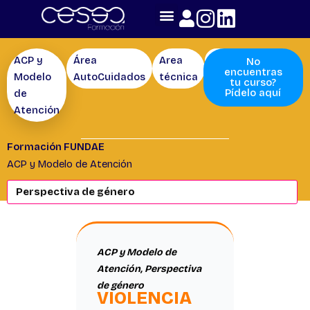
Skip
to
content
ACP y
Área
Area
Competencias
No
encuentras
Modelo
AutoCuidados
técnica
tu curso?
Pídelo aquí
de
Atención
Formación FUNDAE
ACP y Modelo de Atención
ACP y Modelo de
Atención
,
Perspectiva
de género
VIOLENCIA