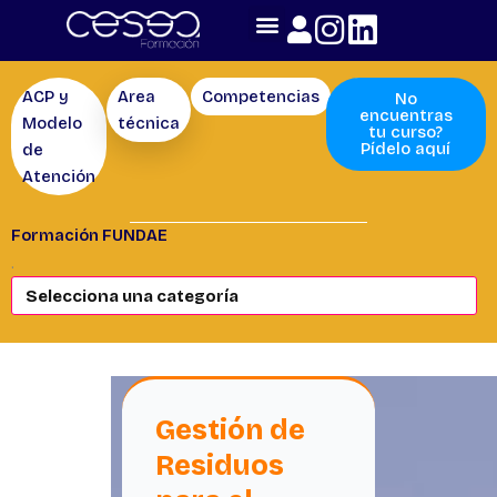
Skip
to
content
ACP y
Area
Competencias
Área
No
encuentras
Modelo
técnica
AutoCuidados
tu curso?
Pídelo aquí
de
Atención
Formación FUNDAE
.
Gestión de
Residuos