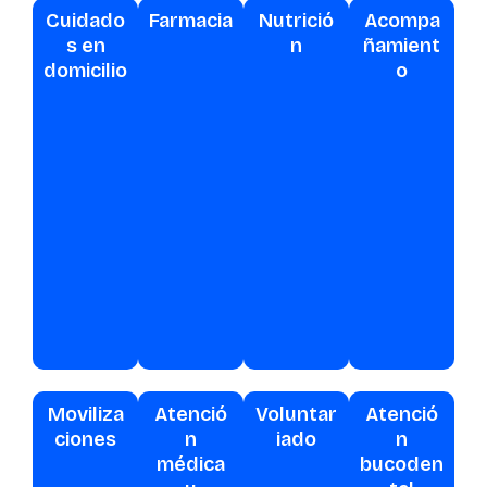
Cuidado
Farmacia
Nutrició
Acompa
s en
n
ñamient
domicilio
o
Moviliza
Atenció
Voluntar
Atenció
ciones
n
iado
n
médica
bucoden