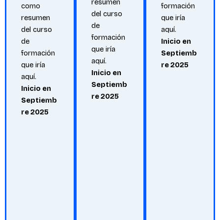
resumen
como
formación
del curso
resumen
que iría
de
del curso
aquí.
formación
de
Inicio en
que iría
formación
Septiemb
aquí.
que iría
re 2025
Inicio en
aquí.
Septiemb
Inicio en
re 2025
Septiemb
re 2025