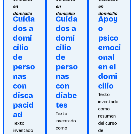
en
en
en
domicilio
domicilio
domicilio
Cuida
Cuida
Apoy
dos a
dos a
o
domi
domi
psico
cilio
cilio
emoci
de
de
onal
perso
perso
en el
nas
nas
domi
con
con
cilio
disca
diabe
Texto
inventado
pacid
tes
como
ad
Texto
resumen
inventado
Texto
del curso
como
inventado
de