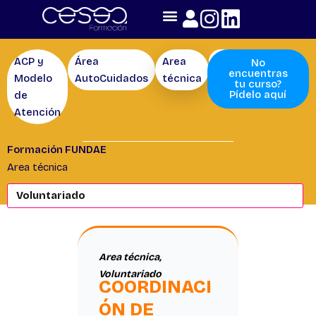
Skip
to
content
ACP y
Área
Area
Competencias
No
encuentras
Modelo
AutoCuidados
técnica
tu curso?
Pídelo aquí
de
Atención
Formación FUNDAE
Area técnica
Area técnica
,
Voluntariado
COORDINACI
ÓN DE