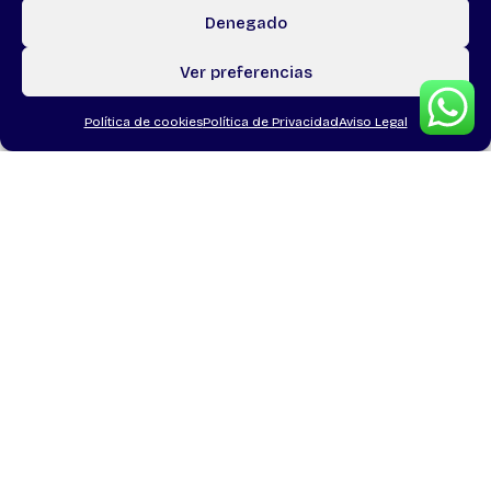
Apuntarme
Denegado
Ver preferencias
Política de cookies
Política de Privacidad
Aviso Legal
Area técnica
,
Voluntariado
INTRODUCCI
ÓN AL
VOLUNTARIA
DO
Conocer tus derechos y
deberes es el primer
paso para transformar
vidas a través del
voluntariado