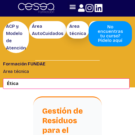
Skip
to
content
ACP y
Área
Area
Competencias
No
encuentras
Modelo
AutoCuidados
técnica
tu curso?
Pídelo aquí
de
Atención
Formación FUNDAE
Area técnica
Gestión de
Residuos
para el