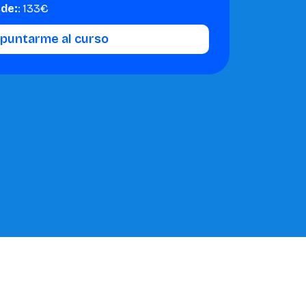
sde:
: 133€
apuntarme al curso