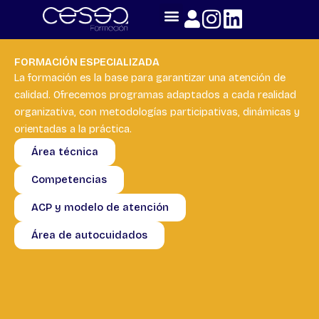
Skip
to
content
FORMACIÓN ESPECIALIZADA
La formación es la base para garantizar una atención de
calidad. Ofrecemos programas adaptados a cada realidad
organizativa, con metodologías participativas, dinámicas y
orientadas a la práctica.
Área técnica
Competencias
ACP y modelo de atención
Área de autocuidados