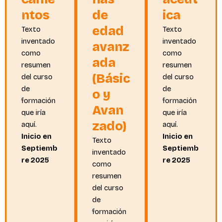
ntos
de
ica
edad
Texto
Texto
inventado
inventado
avanz
como
como
ada
resumen
resumen
(Básic
del curso
del curso
de
de
o y
formación
formación
Avan
que iría
que iría
zado)
aquí.
aquí.
Inicio en
Inicio en
Texto
Septiemb
Septiemb
inventado
re 2025
re 2025
como
resumen
del curso
de
formación