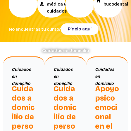
médica y
bucodental
cuidados
Pídelo aquí
No encuentras tu curso?
Cuidados en domicilio
Cuidados
Cuidados
Cuidados
en
en
en
domicilio
domicilio
domicilio
Cuida
Cuida
Apoyo
dos a
dos a
psico
domic
domic
emoci
ilio de
ilio de
onal
perso
perso
en el