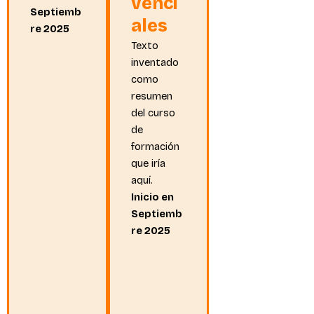
venci
Septiemb
ales
re 2025
Texto
inventado
como
resumen
del curso
de
formación
que iría
aquí.
Inicio en
Septiemb
re 2025