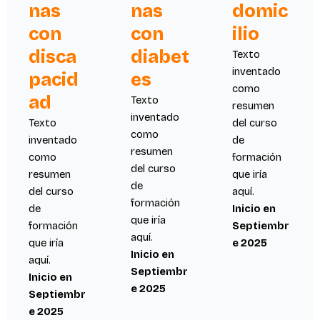
nas
nas
domic
con
con
ilio
disca
diabet
Texto
inventado
pacid
es
como
ad
Texto
resumen
inventado
Texto
del curso
como
inventado
de
resumen
como
formación
del curso
resumen
que iría
de
del curso
aquí.
formación
de
Inicio en
que iría
formación
Septiembr
aquí.
que iría
e 2025
Inicio en
aquí.
Septiembr
Inicio en
e 2025
Septiembr
e 2025