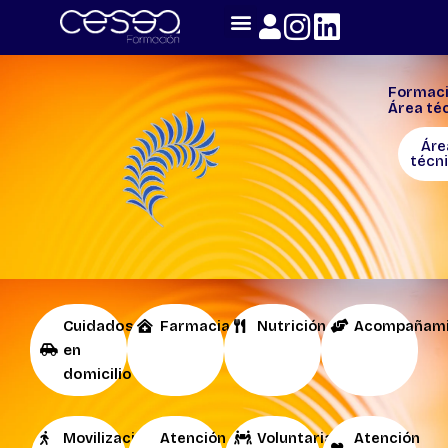
Skip
to
content
Formac
Área té
Áre
técn
Cuidados
Farmacia
Nutrición
Acompañami
en
domicilio
Movilizaciones
Atención
Voluntariado
Atención