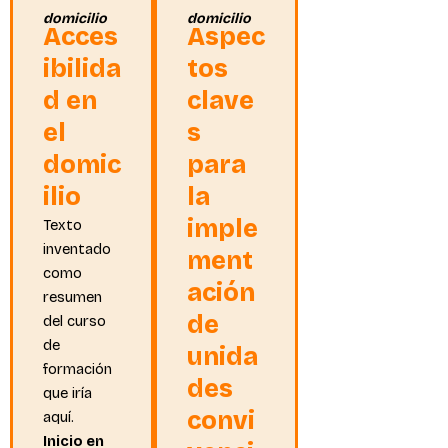
domicilio
domicilio
Acces
Aspec
ibilida
tos
d en
clave
el
s
domic
para
ilio
la
imple
Texto
inventado
ment
como
ación
resumen
de
del curso
de
unida
formación
des
que iría
convi
aquí.
Inicio en